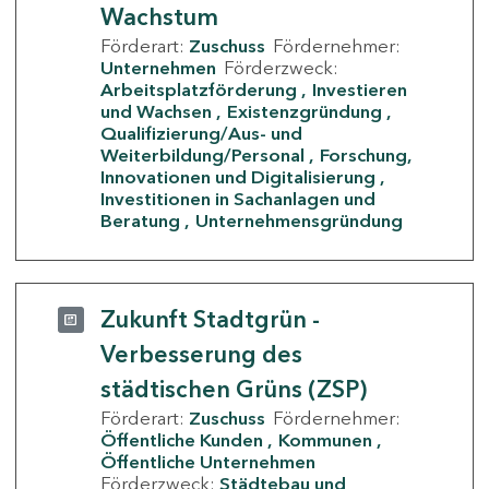
Wachstum
Förderart:
Zuschuss
Fördernehmer:
Unternehmen
Förderzweck:
Arbeitsplatzförderung
Investieren
und Wachsen
Existenzgründung
Qualifizierung/Aus- und
Weiterbildung/Personal
Forschung,
Innovationen und Digitalisierung
Investitionen in Sachanlagen und
Beratung
Unternehmensgründung
Zukunft Stadtgrün -
Verbesserung des
städtischen Grüns (ZSP)
Förderart:
Zuschuss
Fördernehmer:
Öffentliche Kunden
Kommunen
Öffentliche Unternehmen
Förderzweck:
Städtebau und