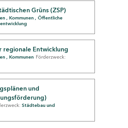
tädtischen Grüns (ZSP)
den
Kommunen
Öffentliche
entwicklung
r regionale Entwicklung
den
Kommunen
Förderzweck:
ngsplänen und
nungsförderung)
derzweck:
Städtebau und