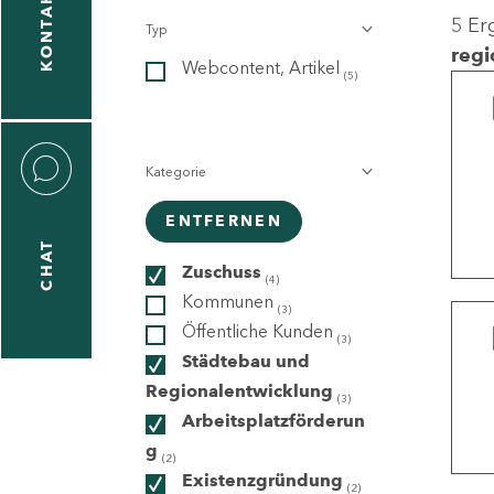
KONTAKT
5 Er
Typ
gen
regi
Webcontent, Artikel
n
(5)
Kategorie
ENTFERNEN
CHAT
icecenter
Zuschuss
(4)
Kommunen
(3)
Öffentliche Kunden
(3)
taktformular
Städtebau und
Regionalentwicklung
(3)
Arbeitsplatzförderun
g
erportal
(2)
Existenzgründung
(2)