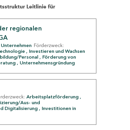
struktur Leitlinie für
er regionalen
IGA
Unternehmen
Förderzweck:
Technologie
Investieren und Wachsen
rbildung/Personal
Förderung von
eratung
Unternehmensgründung
örderzweck:
Arbeitsplatzförderung
fizierung/Aus- und
d Digitalisierung
Investitionen in
g