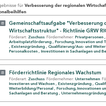
gebnisse für
Verbesserung der regionalen Wirtschafts
onalbeihilfen
Gemeinschaftsaufgabe "Verbesserung d
Wirtschaftsstruktur" - Richtlinie GRW R
Förderart:
Zuschuss
Fördernehmer:
Privatpersonen
Arbeitsplatzförderung
Forschung, Innovation und 
Existenzgründung
Qualifizierung/Aus- und Weite
Personalkosten
Investitionen in Sachanlagen und B
Förderrichtlinie Regionales Wachstum
Förderart:
Zuschuss
Fördernehmer:
Unternehmen
F
Investieren und Wachsen
Existenzgründung
Quali
Weiterbildung/Personal
Forschung, Innovationen un
Sachanlagen und Beratung
Unternehmensgründun