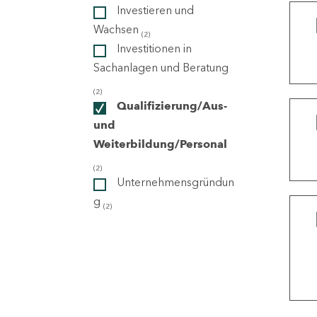
Investieren und
Wachsen
(2)
ndorte
Investitionen in
Sachanlagen und Beratung
(2)
Qualifizierung/Aus-
und
Weiterbildung/Personal
(2)
Unternehmensgründun
g
(2)