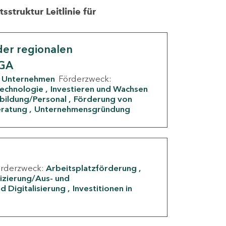
struktur Leitlinie für
er regionalen
IGA
Unternehmen
Förderzweck:
Technologie
Investieren und Wachsen
rbildung/Personal
Förderung von
eratung
Unternehmensgründung
örderzweck:
Arbeitsplatzförderung
fizierung/Aus- und
d Digitalisierung
Investitionen in
g