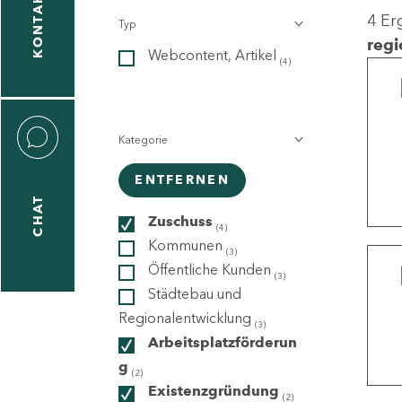
KONTAKT
4 Er
Typ
gen
regi
Webcontent, Artikel
n
(4)
Kategorie
ENTFERNEN
CHAT
icecenter
Zuschuss
(4)
Kommunen
(3)
Öffentliche Kunden
(3)
taktformular
Städtebau und
Regionalentwicklung
(3)
Arbeitsplatzförderun
g
erportal
(2)
Existenzgründung
(2)