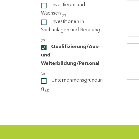
Investieren und
Wachsen
(2)
ndorte
Investitionen in
Sachanlagen und Beratung
(2)
Qualifizierung/Aus-
und
Weiterbildung/Personal
(2)
Unternehmensgründun
g
(2)