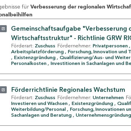
gebnisse für
Verbesserung der regionalen Wirtschafts
onalbeihilfen
Gemeinschaftsaufgabe "Verbesserung d
Wirtschaftsstruktur" - Richtlinie GRW R
Förderart:
Zuschuss
Fördernehmer:
Privatpersonen
Arbeitsplatzförderung
Forschung, Innovation und 
Existenzgründung
Qualifizierung/Aus- und Weite
Personalkosten
Investitionen in Sachanlagen und B
Förderrichtlinie Regionales Wachstum
Förderart:
Zuschuss
Fördernehmer:
Unternehmen
F
Investieren und Wachsen
Existenzgründung
Quali
Weiterbildung/Personal
Forschung, Innovationen un
Sachanlagen und Beratung
Unternehmensgründun