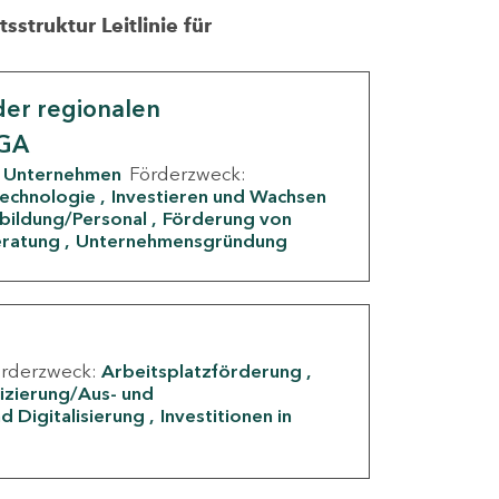
struktur Leitlinie für
er regionalen
IGA
Unternehmen
Förderzweck:
Technologie
Investieren und Wachsen
rbildung/Personal
Förderung von
eratung
Unternehmensgründung
örderzweck:
Arbeitsplatzförderung
fizierung/Aus- und
d Digitalisierung
Investitionen in
g