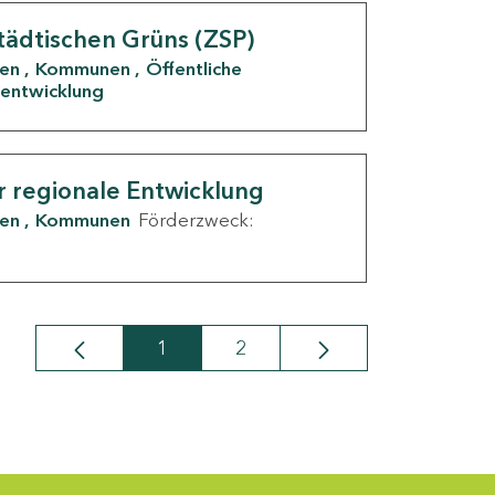
tädtischen Grüns (ZSP)
den
Kommunen
Öffentliche
entwicklung
r regionale Entwicklung
den
Kommunen
Förderzweck:
1
2
Seite
Seite