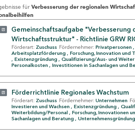
gebnisse für
Verbesserung der regionalen Wirtschafts
onalbeihilfen
Gemeinschaftsaufgabe "Verbesserung d
Wirtschaftsstruktur" - Richtlinie GRW R
Förderart:
Zuschuss
Fördernehmer:
Privatpersonen
Arbeitsplatzförderung
Forschung, Innovation und 
Existenzgründung
Qualifizierung/Aus- und Weite
Personalkosten
Investitionen in Sachanlagen und B
Förderrichtlinie Regionales Wachstum
Förderart:
Zuschuss
Fördernehmer:
Unternehmen
F
Investieren und Wachsen
Existenzgründung
Quali
Weiterbildung/Personal
Forschung, Innovationen un
Sachanlagen und Beratung
Unternehmensgründun