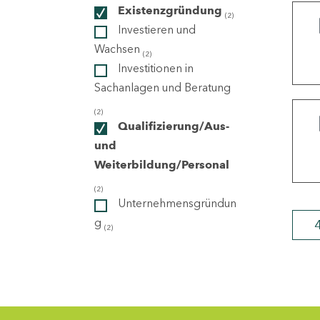
Existenzgründung
(2)
Investieren und
ndorte
Wachsen
(2)
Investitionen in
Sachanlagen und Beratung
(2)
Qualifizierung/Aus-
und
Weiterbildung/Personal
(2)
Unternehmensgründun
g
(2)