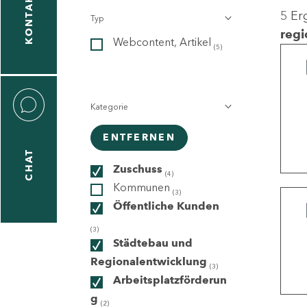
KONTAKT
5 Er
Typ
gen
regi
Webcontent, Artikel
n
(5)
Kategorie
ENTFERNEN
CHAT
icecenter
Zuschuss
(4)
Kommunen
(3)
Öffentliche Kunden
taktformular
(3)
Städtebau und
Regionalentwicklung
(3)
Arbeitsplatzförderun
erportal
g
(2)