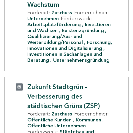
Wachstum
Förderart:
Zuschuss
Fördernehmer:
Unternehmen
Förderzweck:
Arbeitsplatzförderung
Investieren
und Wachsen
Existenzgründung
Qualifizierung/Aus- und
Weiterbildung/Personal
Forschung,
Innovationen und Digitalisierung
Investitionen in Sachanlagen und
Beratung
Unternehmensgründung
Zukunft Stadtgrün -
Verbesserung des
städtischen Grüns (ZSP)
Förderart:
Zuschuss
Fördernehmer:
Öffentliche Kunden
Kommunen
Öffentliche Unternehmen
Förderzweck:
Städtebau und