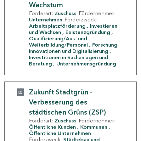
Wachstum
Förderart:
Zuschuss
Fördernehmer:
Unternehmen
Förderzweck:
Arbeitsplatzförderung
Investieren
und Wachsen
Existenzgründung
Qualifizierung/Aus- und
Weiterbildung/Personal
Forschung,
Innovationen und Digitalisierung
Investitionen in Sachanlagen und
Beratung
Unternehmensgründung
Zukunft Stadtgrün -
Verbesserung des
städtischen Grüns (ZSP)
Förderart:
Zuschuss
Fördernehmer:
Öffentliche Kunden
Kommunen
Öffentliche Unternehmen
Förderzweck:
Städtebau und