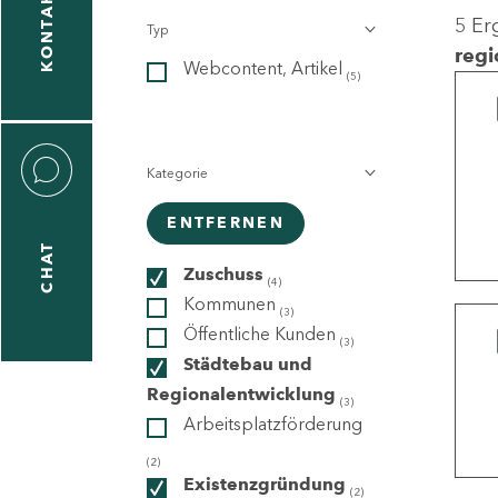
KONTAKT
5 Er
Typ
gen
regi
Webcontent, Artikel
n
(5)
Kategorie
ENTFERNEN
CHAT
icecenter
Zuschuss
(4)
Kommunen
(3)
Öffentliche Kunden
(3)
taktformular
Städtebau und
Regionalentwicklung
(3)
Arbeitsplatzförderung
erportal
(2)
Existenzgründung
(2)