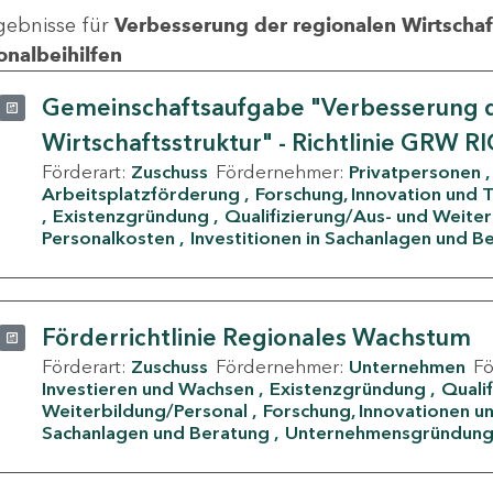
gebnisse für
Verbesserung der regionalen Wirtschafts
onalbeihilfen
Gemeinschaftsaufgabe "Verbesserung d
Wirtschaftsstruktur" - Richtlinie GRW R
Förderart:
Zuschuss
Fördernehmer:
Privatpersonen
Arbeitsplatzförderung
Forschung, Innovation und 
Existenzgründung
Qualifizierung/Aus- und Weite
Personalkosten
Investitionen in Sachanlagen und B
Förderrichtlinie Regionales Wachstum
Förderart:
Zuschuss
Fördernehmer:
Unternehmen
F
Investieren und Wachsen
Existenzgründung
Quali
Weiterbildung/Personal
Forschung, Innovationen un
Sachanlagen und Beratung
Unternehmensgründun