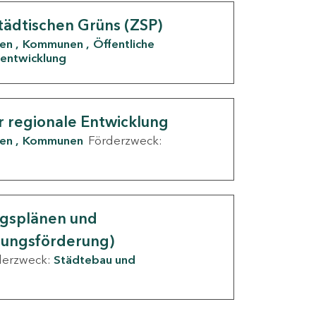
tädtischen Grüns (ZSP)
den
Kommunen
Öffentliche
entwicklung
r regionale Entwicklung
den
Kommunen
Förderzweck:
ngsplänen und
nungsförderung)
derzweck:
Städtebau und