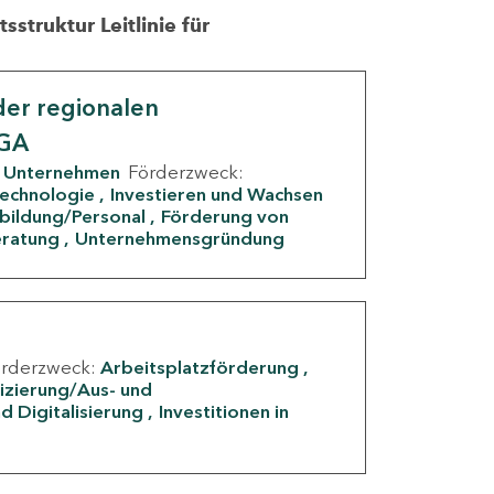
struktur Leitlinie für
er regionalen
IGA
Unternehmen
Förderzweck:
Technologie
Investieren und Wachsen
rbildung/Personal
Förderung von
eratung
Unternehmensgründung
örderzweck:
Arbeitsplatzförderung
fizierung/Aus- und
d Digitalisierung
Investitionen in
g