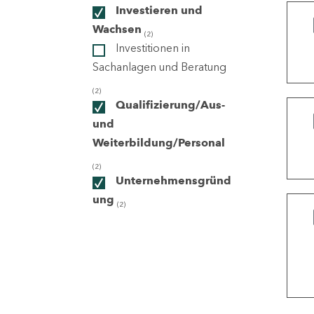
Investieren und
Wachsen
(2)
ndorte
Investitionen in
Sachanlagen und Beratung
(2)
Qualifizierung/Aus-
und
Weiterbildung/Personal
(2)
Unternehmensgründ
ung
(2)