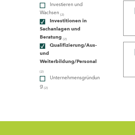
Investieren und
Wachsen
(2)
ndorte
Investitionen in
Sachanlagen und
Beratung
(2)
Qualifizierung/Aus-
und
Weiterbildung/Personal
(2)
Unternehmensgründun
g
(2)