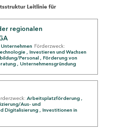
struktur Leitlinie für
er regionalen
IGA
Unternehmen
Förderzweck:
Technologie
Investieren und Wachsen
rbildung/Personal
Förderung von
eratung
Unternehmensgründung
örderzweck:
Arbeitsplatzförderung
fizierung/Aus- und
d Digitalisierung
Investitionen in
g