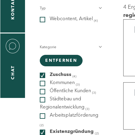
KONTAKT
4 Er
Typ
gen
regi
Webcontent, Artikel
n
(4)
Kategorie
ENTFERNEN
CHAT
icecenter
Zuschuss
(4)
Kommunen
(3)
Öffentliche Kunden
(3)
taktformular
Städtebau und
Regionalentwicklung
(3)
Arbeitsplatzförderung
erportal
(2)
Existenzgründung
(2)