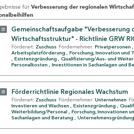
gebnisse für
Verbesserung der regionalen Wirtschafts
onalbeihilfen
Gemeinschaftsaufgabe "Verbesserung d
Wirtschaftsstruktur" - Richtlinie GRW R
Förderart:
Zuschuss
Fördernehmer:
Privatpersonen
Arbeitsplatzförderung
Forschung, Innovation und 
Existenzgründung
Qualifizierung/Aus- und Weite
Personalkosten
Investitionen in Sachanlagen und B
Förderrichtlinie Regionales Wachstum
Förderart:
Zuschuss
Fördernehmer:
Unternehmen
F
Investieren und Wachsen
Existenzgründung
Quali
Weiterbildung/Personal
Forschung, Innovationen un
Sachanlagen und Beratung
Unternehmensgründun