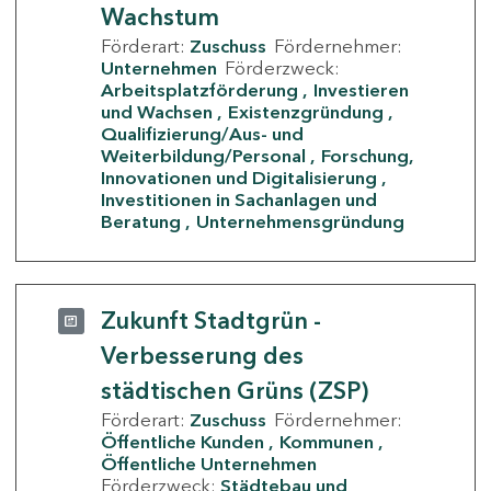
Wachstum
Förderart:
Zuschuss
Fördernehmer:
Unternehmen
Förderzweck:
Arbeitsplatzförderung
Investieren
und Wachsen
Existenzgründung
Qualifizierung/Aus- und
Weiterbildung/Personal
Forschung,
Innovationen und Digitalisierung
Investitionen in Sachanlagen und
Beratung
Unternehmensgründung
Zukunft Stadtgrün -
Verbesserung des
städtischen Grüns (ZSP)
Förderart:
Zuschuss
Fördernehmer:
Öffentliche Kunden
Kommunen
Öffentliche Unternehmen
Förderzweck:
Städtebau und