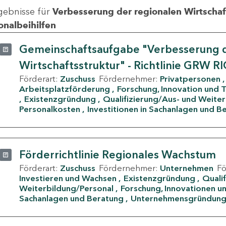
gebnisse für
Verbesserung der regionalen Wirtschafts
onalbeihilfen
Gemeinschaftsaufgabe "Verbesserung d
Wirtschaftsstruktur" - Richtlinie GRW R
Förderart:
Zuschuss
Fördernehmer:
Privatpersonen
Arbeitsplatzförderung
Forschung, Innovation und 
Existenzgründung
Qualifizierung/Aus- und Weite
Personalkosten
Investitionen in Sachanlagen und B
Förderrichtlinie Regionales Wachstum
Förderart:
Zuschuss
Fördernehmer:
Unternehmen
F
Investieren und Wachsen
Existenzgründung
Quali
Weiterbildung/Personal
Forschung, Innovationen un
Sachanlagen und Beratung
Unternehmensgründun