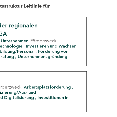
struktur Leitlinie für
er regionalen
IGA
Unternehmen
Förderzweck:
Technologie
Investieren und Wachsen
rbildung/Personal
Förderung von
eratung
Unternehmensgründung
örderzweck:
Arbeitsplatzförderung
fizierung/Aus- und
d Digitalisierung
Investitionen in
g