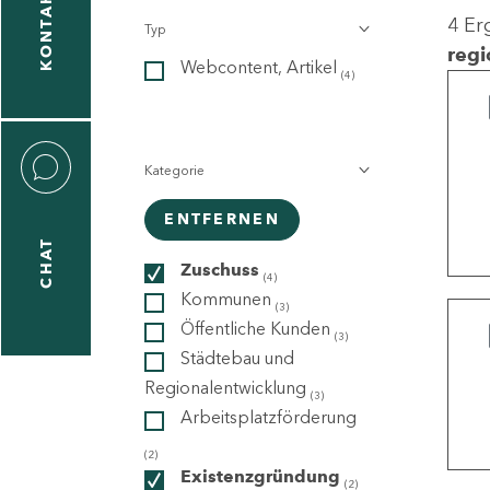
KONTAKT
4 Er
Typ
gen
regi
Webcontent, Artikel
n
(4)
Kategorie
ENTFERNEN
CHAT
icecenter
Zuschuss
(4)
Kommunen
(3)
Öffentliche Kunden
(3)
taktformular
Städtebau und
Regionalentwicklung
(3)
Arbeitsplatzförderung
erportal
(2)
Existenzgründung
(2)