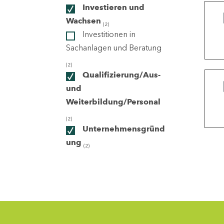
Investieren und
Wachsen
(2)
ndorte
Investitionen in
Sachanlagen und Beratung
(2)
Qualifizierung/Aus-
und
Weiterbildung/Personal
(2)
Unternehmensgründ
ung
(2)