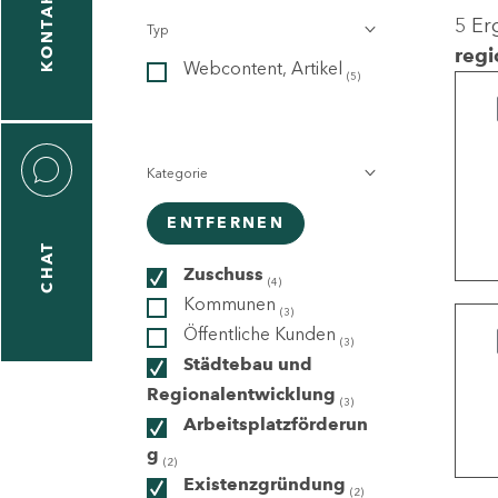
KONTAKT
5 Er
Typ
gen
regi
Webcontent, Artikel
n
(5)
Kategorie
ENTFERNEN
CHAT
icecenter
Zuschuss
(4)
Kommunen
(3)
Öffentliche Kunden
(3)
taktformular
Städtebau und
Regionalentwicklung
(3)
Arbeitsplatzförderun
g
erportal
(2)
Existenzgründung
(2)