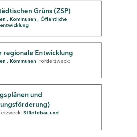
tädtischen Grüns (ZSP)
den
Kommunen
Öffentliche
entwicklung
r regionale Entwicklung
den
Kommunen
Förderzweck:
ngsplänen und
nungsförderung)
derzweck:
Städtebau und