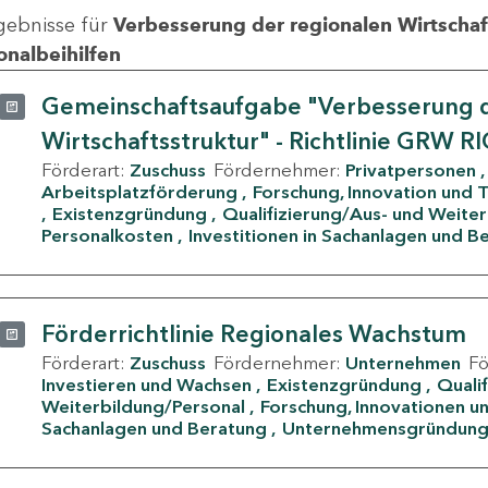
gebnisse für
Verbesserung der regionalen Wirtschafts
onalbeihilfen
Gemeinschaftsaufgabe "Verbesserung d
Wirtschaftsstruktur" - Richtlinie GRW R
Förderart:
Zuschuss
Fördernehmer:
Privatpersonen
Arbeitsplatzförderung
Forschung, Innovation und 
Existenzgründung
Qualifizierung/Aus- und Weite
Personalkosten
Investitionen in Sachanlagen und B
Förderrichtlinie Regionales Wachstum
Förderart:
Zuschuss
Fördernehmer:
Unternehmen
F
Investieren und Wachsen
Existenzgründung
Quali
Weiterbildung/Personal
Forschung, Innovationen un
Sachanlagen und Beratung
Unternehmensgründun