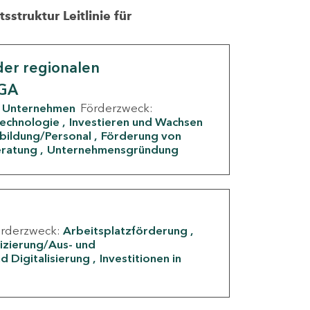
struktur Leitlinie für
er regionalen
IGA
Unternehmen
Förderzweck:
Technologie
Investieren und Wachsen
rbildung/Personal
Förderung von
eratung
Unternehmensgründung
örderzweck:
Arbeitsplatzförderung
fizierung/Aus- und
d Digitalisierung
Investitionen in
g