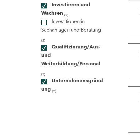
Investieren und
Wachsen
(2)
ndorte
Investitionen in
Sachanlagen und Beratung
(2)
Qualifizierung/Aus-
und
Weiterbildung/Personal
(2)
Unternehmensgründ
ung
(2)