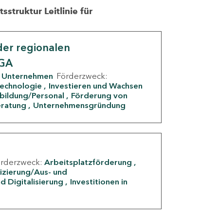
struktur Leitlinie für
er regionalen
IGA
Unternehmen
Förderzweck:
Technologie
Investieren und Wachsen
rbildung/Personal
Förderung von
eratung
Unternehmensgründung
örderzweck:
Arbeitsplatzförderung
fizierung/Aus- und
d Digitalisierung
Investitionen in
g