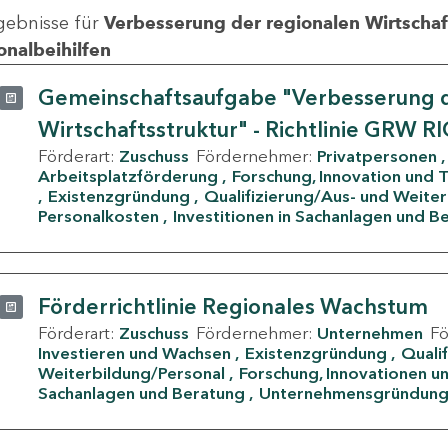
gebnisse für
Verbesserung der regionalen Wirtschafts
onalbeihilfen
Gemeinschaftsaufgabe "Verbesserung d
Wirtschaftsstruktur" - Richtlinie GRW R
Förderart:
Zuschuss
Fördernehmer:
Privatpersonen
Arbeitsplatzförderung
Forschung, Innovation und 
Existenzgründung
Qualifizierung/Aus- und Weite
Personalkosten
Investitionen in Sachanlagen und B
Förderrichtlinie Regionales Wachstum
Förderart:
Zuschuss
Fördernehmer:
Unternehmen
F
Investieren und Wachsen
Existenzgründung
Quali
Weiterbildung/Personal
Forschung, Innovationen un
Sachanlagen und Beratung
Unternehmensgründun