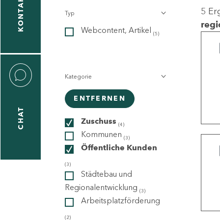
KONTAKT
5 Er
Typ
gen
regi
Webcontent, Artikel
n
(5)
Kategorie
ENTFERNEN
CHAT
icecenter
Zuschuss
(4)
Kommunen
(3)
Öffentliche Kunden
taktformular
(3)
Städtebau und
Regionalentwicklung
(3)
Arbeitsplatzförderung
erportal
(2)