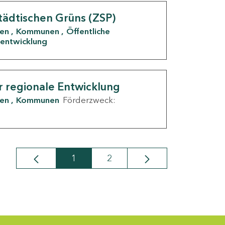
tädtischen Grüns (ZSP)
den
Kommunen
Öffentliche
entwicklung
r regionale Entwicklung
den
Kommunen
Förderzweck:
1
2
Seite
Seite