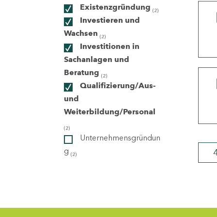
Existenzgründung
(2)
Investieren und
ndorte
Wachsen
(2)
Investitionen in
Sachanlagen und
Beratung
(2)
Qualifizierung/Aus-
und
Weiterbildung/Personal
(2)
Unternehmensgründun
g
(2)