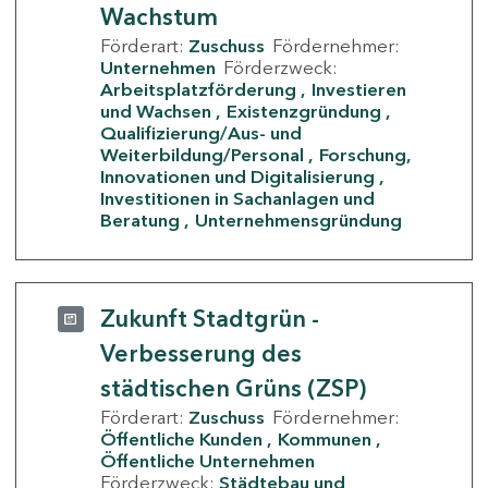
Wachstum
Förderart:
Zuschuss
Fördernehmer:
Unternehmen
Förderzweck:
Arbeitsplatzförderung
Investieren
und Wachsen
Existenzgründung
Qualifizierung/Aus- und
Weiterbildung/Personal
Forschung,
Innovationen und Digitalisierung
Investitionen in Sachanlagen und
Beratung
Unternehmensgründung
Zukunft Stadtgrün -
Verbesserung des
städtischen Grüns (ZSP)
Förderart:
Zuschuss
Fördernehmer:
Öffentliche Kunden
Kommunen
Öffentliche Unternehmen
Förderzweck:
Städtebau und