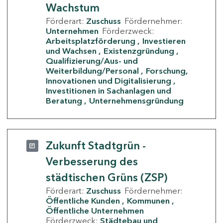
Wachstum
Förderart:
Zuschuss
Fördernehmer:
Unternehmen
Förderzweck:
Arbeitsplatzförderung
Investieren
und Wachsen
Existenzgründung
Qualifizierung/Aus- und
Weiterbildung/Personal
Forschung,
Innovationen und Digitalisierung
Investitionen in Sachanlagen und
Beratung
Unternehmensgründung
Zukunft Stadtgrün -
Verbesserung des
städtischen Grüns (ZSP)
Förderart:
Zuschuss
Fördernehmer:
Öffentliche Kunden
Kommunen
Öffentliche Unternehmen
Förderzweck:
Städtebau und