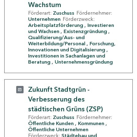
Wachstum
Förderart:
Zuschuss
Fördernehmer:
Unternehmen
Förderzweck:
Arbeitsplatzförderung
Investieren
und Wachsen
Existenzgründung
Qualifizierung/Aus- und
Weiterbildung/Personal
Forschung,
Innovationen und Digitalisierung
Investitionen in Sachanlagen und
Beratung
Unternehmensgründung
Zukunft Stadtgrün -
Verbesserung des
städtischen Grüns (ZSP)
Förderart:
Zuschuss
Fördernehmer:
Öffentliche Kunden
Kommunen
Öffentliche Unternehmen
Förderzweck:
Städtebau und