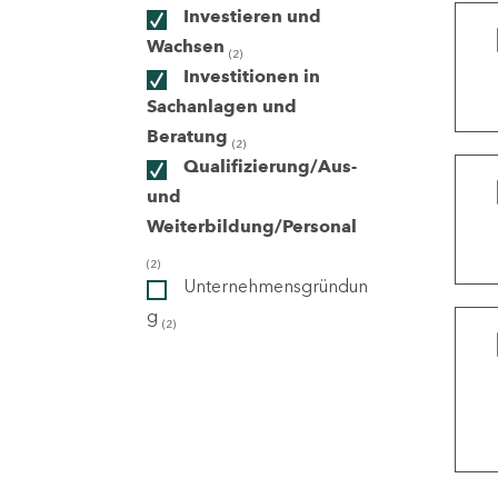
Investieren und
Wachsen
(2)
ndorte
Investitionen in
Sachanlagen und
Beratung
(2)
Qualifizierung/Aus-
und
Weiterbildung/Personal
(2)
Unternehmensgründun
g
(2)