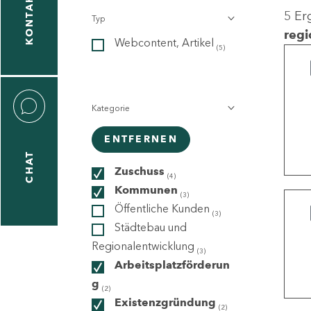
KONTAKT
5 Er
Typ
gen
regi
Webcontent, Artikel
n
(5)
Kategorie
ENTFERNEN
CHAT
icecenter
Zuschuss
(4)
Kommunen
(3)
Öffentliche Kunden
(3)
taktformular
Städtebau und
Regionalentwicklung
(3)
Arbeitsplatzförderun
g
erportal
(2)
Existenzgründung
(2)