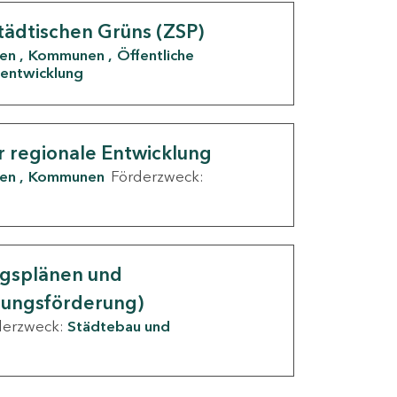
tädtischen Grüns (ZSP)
den
Kommunen
Öffentliche
entwicklung
r regionale Entwicklung
den
Kommunen
Förderzweck:
ngsplänen und
nungsförderung)
derzweck:
Städtebau und