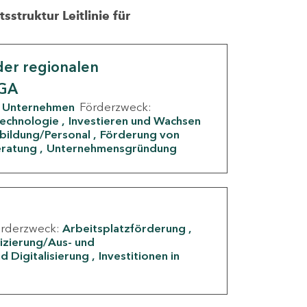
struktur Leitlinie für
er regionalen
IGA
Unternehmen
Förderzweck:
Technologie
Investieren und Wachsen
rbildung/Personal
Förderung von
eratung
Unternehmensgründung
örderzweck:
Arbeitsplatzförderung
fizierung/Aus- und
d Digitalisierung
Investitionen in
g