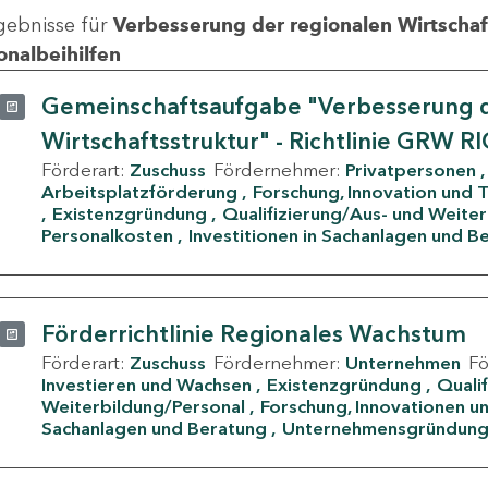
gebnisse für
Verbesserung der regionalen Wirtschafts
onalbeihilfen
Gemeinschaftsaufgabe "Verbesserung d
Wirtschaftsstruktur" - Richtlinie GRW R
Förderart:
Zuschuss
Fördernehmer:
Privatpersonen
Arbeitsplatzförderung
Forschung, Innovation und 
Existenzgründung
Qualifizierung/Aus- und Weite
Personalkosten
Investitionen in Sachanlagen und B
Förderrichtlinie Regionales Wachstum
Förderart:
Zuschuss
Fördernehmer:
Unternehmen
F
Investieren und Wachsen
Existenzgründung
Quali
Weiterbildung/Personal
Forschung, Innovationen un
Sachanlagen und Beratung
Unternehmensgründun