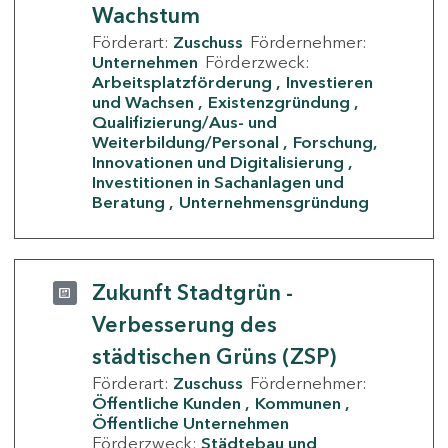
Wachstum
Förderart:
Zuschuss
Fördernehmer:
Unternehmen
Förderzweck:
Arbeitsplatzförderung
Investieren
und Wachsen
Existenzgründung
Qualifizierung/Aus- und
Weiterbildung/Personal
Forschung,
Innovationen und Digitalisierung
Investitionen in Sachanlagen und
Beratung
Unternehmensgründung
Zukunft Stadtgrün -
Verbesserung des
städtischen Grüns (ZSP)
Förderart:
Zuschuss
Fördernehmer:
Öffentliche Kunden
Kommunen
Öffentliche Unternehmen
Förderzweck:
Städtebau und