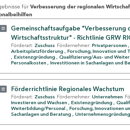
gebnisse für
Verbesserung der regionalen Wirtschafts
onalbeihilfen
Gemeinschaftsaufgabe "Verbesserung d
Wirtschaftsstruktur" - Richtlinie GRW R
Förderart:
Zuschuss
Fördernehmer:
Privatpersonen
Arbeitsplatzförderung
Forschung, Innovation und 
Existenzgründung
Qualifizierung/Aus- und Weite
Personalkosten
Investitionen in Sachanlagen und B
Förderrichtlinie Regionales Wachstum
Förderart:
Zuschuss
Fördernehmer:
Unternehmen
F
Investieren und Wachsen
Existenzgründung
Quali
Weiterbildung/Personal
Forschung, Innovationen un
Sachanlagen und Beratung
Unternehmensgründun