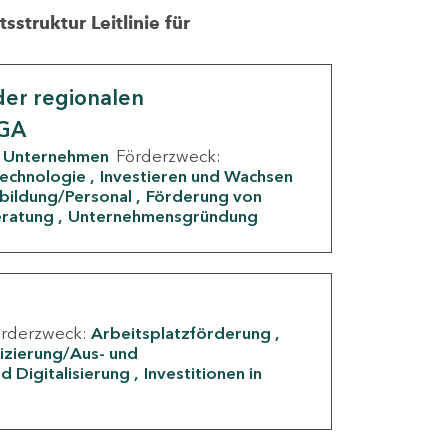
struktur Leitlinie für
er regionalen
IGA
Unternehmen
Förderzweck:
Technologie
Investieren und Wachsen
rbildung/Personal
Förderung von
eratung
Unternehmensgründung
örderzweck:
Arbeitsplatzförderung
fizierung/Aus- und
d Digitalisierung
Investitionen in
g