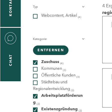
KONTAKT
4 Er
Typ
gen
regi
Webcontent, Artikel
n
(4)
Kategorie
ENTFERNEN
CHAT
icecenter
Zuschuss
(4)
Kommunen
(3)
Öffentliche Kunden
(3)
taktformular
Städtebau und
Regionalentwicklung
(3)
Arbeitsplatzförderun
g
erportal
(2)
Existenzgründung
(2)