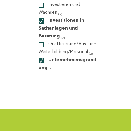
Investieren und
Wachsen
(2)
ndorte
Investitionen in
Sachanlagen und
Beratung
(2)
Qualifizierung/Aus- und
Weiterbildung/Personal
(2)
Unternehmensgründ
ung
(2)