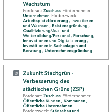
Wachstum
Förderart:
Zuschuss
Fördernehmer:
Unternehmen
Förderzweck:
Arbeitsplatzförderung
Investieren
und Wachsen
Existenzgründung
Qualifizierung/Aus- und
Weiterbildung/Personal
Forschung,
Innovationen und Digitalisierung
Investitionen in Sachanlagen und
Beratung
Unternehmensgründung
Zukunft Stadtgrün -
Verbesserung des
städtischen Grüns (ZSP)
Förderart:
Zuschuss
Fördernehmer:
Öffentliche Kunden
Kommunen
Öffentliche Unternehmen
Förderzweck:
Städtebau und