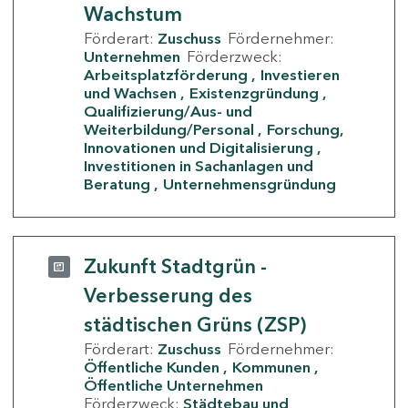
Wachstum
Förderart:
Zuschuss
Fördernehmer:
Unternehmen
Förderzweck:
Arbeitsplatzförderung
Investieren
und Wachsen
Existenzgründung
Qualifizierung/Aus- und
Weiterbildung/Personal
Forschung,
Innovationen und Digitalisierung
Investitionen in Sachanlagen und
Beratung
Unternehmensgründung
Zukunft Stadtgrün -
Verbesserung des
städtischen Grüns (ZSP)
Förderart:
Zuschuss
Fördernehmer:
Öffentliche Kunden
Kommunen
Öffentliche Unternehmen
Förderzweck:
Städtebau und