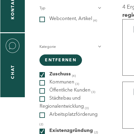
KONTAKT
4 Er
Typ
gen
regi
Webcontent, Artikel
n
(4)
Kategorie
ENTFERNEN
CHAT
icecenter
Zuschuss
(4)
Kommunen
(3)
Öffentliche Kunden
(3)
taktformular
Städtebau und
Regionalentwicklung
(3)
Arbeitsplatzförderung
erportal
(2)
Existenzgründung
(2)