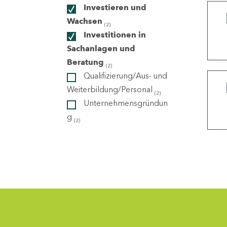
Investieren und
Wachsen
(2)
ndorte
Investitionen in
Sachanlagen und
Beratung
(2)
Qualifizierung/Aus- und
Weiterbildung/Personal
(2)
Unternehmensgründun
g
(2)