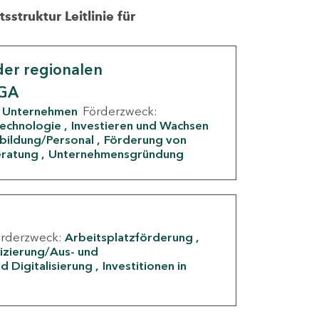
struktur Leitlinie für
er regionalen
IGA
Unternehmen
Förderzweck:
Technologie
Investieren und Wachsen
rbildung/Personal
Förderung von
eratung
Unternehmensgründung
örderzweck:
Arbeitsplatzförderung
fizierung/Aus- und
d Digitalisierung
Investitionen in
g