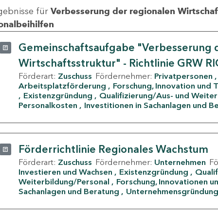
gebnisse für
Verbesserung der regionalen Wirtschafts
onalbeihilfen
Gemeinschaftsaufgabe "Verbesserung d
Wirtschaftsstruktur" - Richtlinie GRW R
Förderart:
Zuschuss
Fördernehmer:
Privatpersonen
Arbeitsplatzförderung
Forschung, Innovation und 
Existenzgründung
Qualifizierung/Aus- und Weite
Personalkosten
Investitionen in Sachanlagen und B
Förderrichtlinie Regionales Wachstum
Förderart:
Zuschuss
Fördernehmer:
Unternehmen
F
Investieren und Wachsen
Existenzgründung
Quali
Weiterbildung/Personal
Forschung, Innovationen un
Sachanlagen und Beratung
Unternehmensgründun