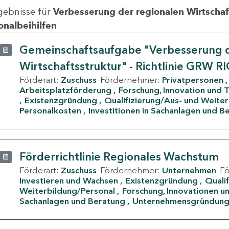
gebnisse für
Verbesserung der regionalen Wirtschafts
onalbeihilfen
Gemeinschaftsaufgabe "Verbesserung d
Wirtschaftsstruktur" - Richtlinie GRW R
Förderart:
Zuschuss
Fördernehmer:
Privatpersonen
Arbeitsplatzförderung
Forschung, Innovation und 
Existenzgründung
Qualifizierung/Aus- und Weite
Personalkosten
Investitionen in Sachanlagen und B
Förderrichtlinie Regionales Wachstum
Förderart:
Zuschuss
Fördernehmer:
Unternehmen
F
Investieren und Wachsen
Existenzgründung
Quali
Weiterbildung/Personal
Forschung, Innovationen un
Sachanlagen und Beratung
Unternehmensgründun