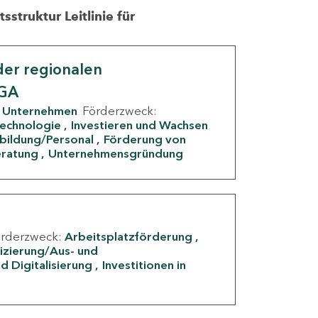
struktur Leitlinie für
er regionalen
IGA
Unternehmen
Förderzweck:
Technologie
Investieren und Wachsen
rbildung/Personal
Förderung von
eratung
Unternehmensgründung
örderzweck:
Arbeitsplatzförderung
fizierung/Aus- und
d Digitalisierung
Investitionen in
g