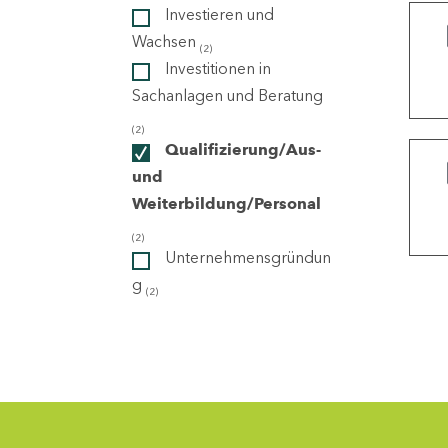
Investieren und
Wachsen
(2)
ndorte
Investitionen in
Sachanlagen und Beratung
(2)
Qualifizierung/Aus-
und
Weiterbildung/Personal
(2)
Unternehmensgründun
g
(2)