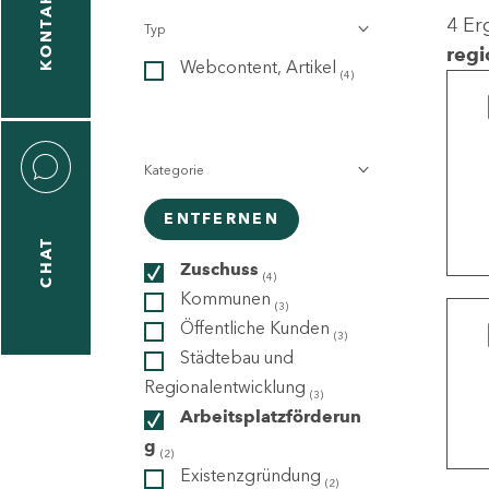
KONTAKT
4 Er
Typ
gen
regi
Webcontent, Artikel
n
(4)
Kategorie
ENTFERNEN
CHAT
icecenter
Zuschuss
(4)
Kommunen
(3)
Öffentliche Kunden
(3)
taktformular
Städtebau und
Regionalentwicklung
(3)
Arbeitsplatzförderun
g
erportal
(2)
Existenzgründung
(2)