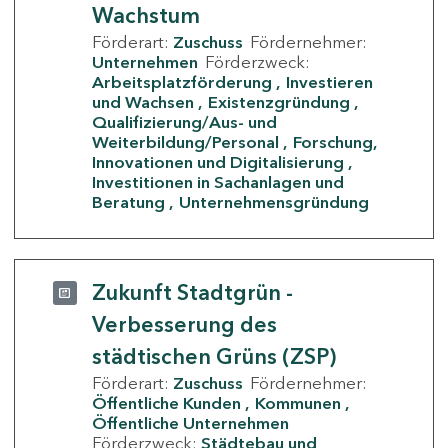
Wachstum
Förderart:
Zuschuss
Fördernehmer:
Unternehmen
Förderzweck:
Arbeitsplatzförderung
Investieren
und Wachsen
Existenzgründung
Qualifizierung/Aus- und
Weiterbildung/Personal
Forschung,
Innovationen und Digitalisierung
Investitionen in Sachanlagen und
Beratung
Unternehmensgründung
Zukunft Stadtgrün -
Verbesserung des
städtischen Grüns (ZSP)
Förderart:
Zuschuss
Fördernehmer:
Öffentliche Kunden
Kommunen
Öffentliche Unternehmen
Förderzweck:
Städtebau und