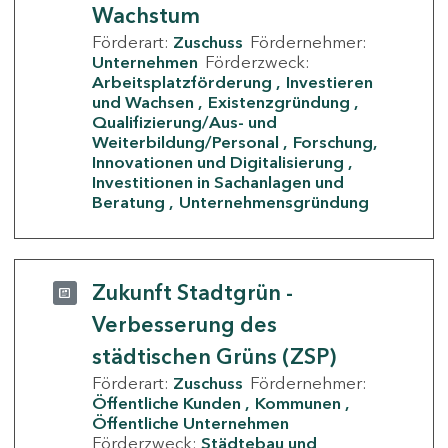
Wachstum
Förderart:
Zuschuss
Fördernehmer:
Unternehmen
Förderzweck:
Arbeitsplatzförderung
Investieren
und Wachsen
Existenzgründung
Qualifizierung/Aus- und
Weiterbildung/Personal
Forschung,
Innovationen und Digitalisierung
Investitionen in Sachanlagen und
Beratung
Unternehmensgründung
Zukunft Stadtgrün -
Verbesserung des
städtischen Grüns (ZSP)
Förderart:
Zuschuss
Fördernehmer:
Öffentliche Kunden
Kommunen
Öffentliche Unternehmen
Förderzweck:
Städtebau und