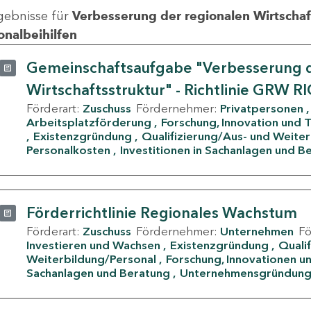
gebnisse für
Verbesserung der regionalen Wirtschafts
onalbeihilfen
Gemeinschaftsaufgabe "Verbesserung d
Wirtschaftsstruktur" - Richtlinie GRW R
Förderart:
Zuschuss
Fördernehmer:
Privatpersonen
Arbeitsplatzförderung
Forschung, Innovation und 
Existenzgründung
Qualifizierung/Aus- und Weite
Personalkosten
Investitionen in Sachanlagen und B
Förderrichtlinie Regionales Wachstum
Förderart:
Zuschuss
Fördernehmer:
Unternehmen
F
Investieren und Wachsen
Existenzgründung
Quali
Weiterbildung/Personal
Forschung, Innovationen un
Sachanlagen und Beratung
Unternehmensgründun