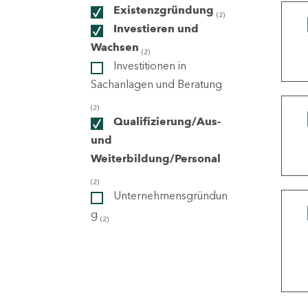
Existenzgründung
(2)
Investieren und
ndorte
Wachsen
(2)
Investitionen in
Sachanlagen und Beratung
(2)
Qualifizierung/Aus-
und
Weiterbildung/Personal
(2)
Unternehmensgründun
g
(2)