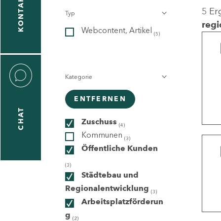
KONTAKT
5 Er
Typ
gen
regi
Webcontent, Artikel
n
(5)
Kategorie
ENTFERNEN
CHAT
icecenter
Zuschuss
(4)
Kommunen
(3)
Öffentliche Kunden
taktformular
(3)
Städtebau und
Regionalentwicklung
(3)
Arbeitsplatzförderun
erportal
g
(2)