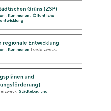
tädtischen Grüns (ZSP)
den
Kommunen
Öffentliche
entwicklung
r regionale Entwicklung
den
Kommunen
Förderzweck:
ngsplänen und
nungsförderung)
derzweck:
Städtebau und