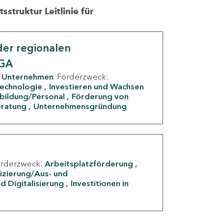
struktur Leitlinie für
er regionalen
IGA
Unternehmen
Förderzweck:
Technologie
Investieren und Wachsen
rbildung/Personal
Förderung von
eratung
Unternehmensgründung
örderzweck:
Arbeitsplatzförderung
fizierung/Aus- und
d Digitalisierung
Investitionen in
g