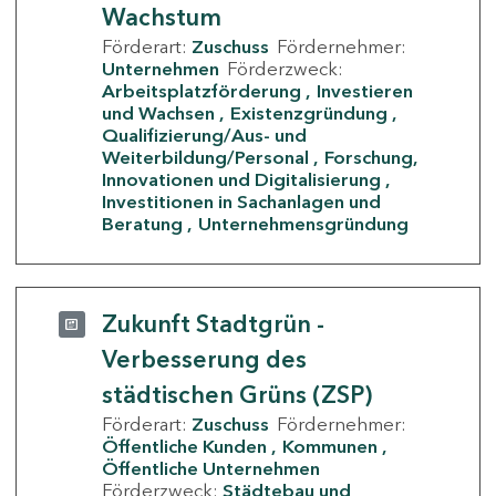
Wachstum
Förderart:
Zuschuss
Fördernehmer:
Unternehmen
Förderzweck:
Arbeitsplatzförderung
Investieren
und Wachsen
Existenzgründung
Qualifizierung/Aus- und
Weiterbildung/Personal
Forschung,
Innovationen und Digitalisierung
Investitionen in Sachanlagen und
Beratung
Unternehmensgründung
Zukunft Stadtgrün -
Verbesserung des
städtischen Grüns (ZSP)
Förderart:
Zuschuss
Fördernehmer:
Öffentliche Kunden
Kommunen
Öffentliche Unternehmen
Förderzweck:
Städtebau und