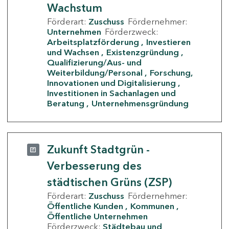
Wachstum
Förderart:
Zuschuss
Fördernehmer:
Unternehmen
Förderzweck:
Arbeitsplatzförderung
Investieren
und Wachsen
Existenzgründung
Qualifizierung/Aus- und
Weiterbildung/Personal
Forschung,
Innovationen und Digitalisierung
Investitionen in Sachanlagen und
Beratung
Unternehmensgründung
Zukunft Stadtgrün -
Verbesserung des
städtischen Grüns (ZSP)
Förderart:
Zuschuss
Fördernehmer:
Öffentliche Kunden
Kommunen
Öffentliche Unternehmen
Förderzweck:
Städtebau und