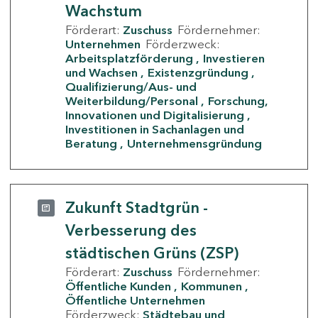
Wachstum
Förderart:
Zuschuss
Fördernehmer:
Unternehmen
Förderzweck:
Arbeitsplatzförderung
Investieren
und Wachsen
Existenzgründung
Qualifizierung/Aus- und
Weiterbildung/Personal
Forschung,
Innovationen und Digitalisierung
Investitionen in Sachanlagen und
Beratung
Unternehmensgründung
Zukunft Stadtgrün -
Verbesserung des
städtischen Grüns (ZSP)
Förderart:
Zuschuss
Fördernehmer:
Öffentliche Kunden
Kommunen
Öffentliche Unternehmen
Förderzweck:
Städtebau und