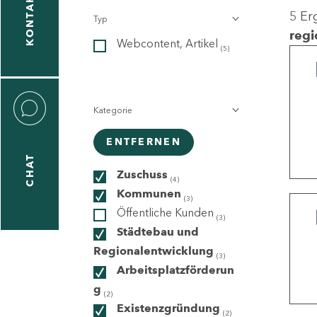
KONTAKT
5 Er
Typ
gen
regi
Webcontent, Artikel
n
(5)
Kategorie
ENTFERNEN
CHAT
icecenter
Zuschuss
(4)
Kommunen
(3)
Öffentliche Kunden
(3)
taktformular
Städtebau und
Regionalentwicklung
(3)
Arbeitsplatzförderun
g
erportal
(2)
Existenzgründung
(2)