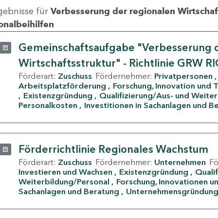
gebnisse für
Verbesserung der regionalen Wirtschafts
onalbeihilfen
Gemeinschaftsaufgabe "Verbesserung d
Wirtschaftsstruktur" - Richtlinie GRW R
Förderart:
Zuschuss
Fördernehmer:
Privatpersonen
Arbeitsplatzförderung
Forschung, Innovation und 
Existenzgründung
Qualifizierung/Aus- und Weite
Personalkosten
Investitionen in Sachanlagen und B
Förderrichtlinie Regionales Wachstum
Förderart:
Zuschuss
Fördernehmer:
Unternehmen
F
Investieren und Wachsen
Existenzgründung
Quali
Weiterbildung/Personal
Forschung, Innovationen un
Sachanlagen und Beratung
Unternehmensgründun