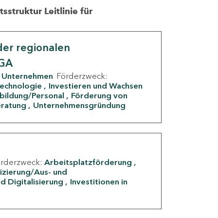
struktur Leitlinie für
er regionalen
IGA
Unternehmen
Förderzweck:
Technologie
Investieren und Wachsen
rbildung/Personal
Förderung von
eratung
Unternehmensgründung
örderzweck:
Arbeitsplatzförderung
fizierung/Aus- und
d Digitalisierung
Investitionen in
g