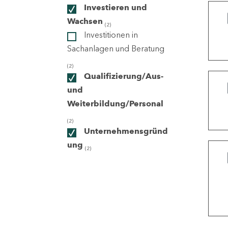
Investieren und
Wachsen
(2)
ndorte
Investitionen in
Sachanlagen und Beratung
(2)
Qualifizierung/Aus-
und
Weiterbildung/Personal
(2)
Unternehmensgründ
ung
(2)