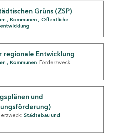
tädtischen Grüns (ZSP)
den
Kommunen
Öffentliche
entwicklung
r regionale Entwicklung
den
Kommunen
Förderzweck:
ngsplänen und
nungsförderung)
derzweck:
Städtebau und