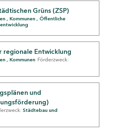
tädtischen Grüns (ZSP)
den
Kommunen
Öffentliche
entwicklung
r regionale Entwicklung
den
Kommunen
Förderzweck:
ngsplänen und
nungsförderung)
derzweck:
Städtebau und