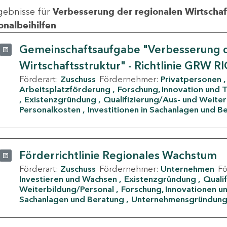
gebnisse für
Verbesserung der regionalen Wirtschafts
onalbeihilfen
Gemeinschaftsaufgabe "Verbesserung d
Wirtschaftsstruktur" - Richtlinie GRW R
Förderart:
Zuschuss
Fördernehmer:
Privatpersonen
Arbeitsplatzförderung
Forschung, Innovation und 
Existenzgründung
Qualifizierung/Aus- und Weite
Personalkosten
Investitionen in Sachanlagen und B
Förderrichtlinie Regionales Wachstum
Förderart:
Zuschuss
Fördernehmer:
Unternehmen
F
Investieren und Wachsen
Existenzgründung
Quali
Weiterbildung/Personal
Forschung, Innovationen un
Sachanlagen und Beratung
Unternehmensgründun