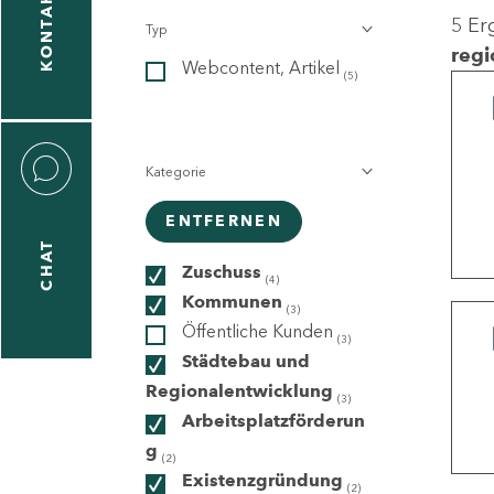
KONTAKT
5 Er
Typ
gen
regi
Webcontent, Artikel
n
(5)
Kategorie
ENTFERNEN
CHAT
icecenter
Zuschuss
(4)
Kommunen
(3)
Öffentliche Kunden
(3)
taktformular
Städtebau und
Regionalentwicklung
(3)
Arbeitsplatzförderun
g
erportal
(2)
Existenzgründung
(2)