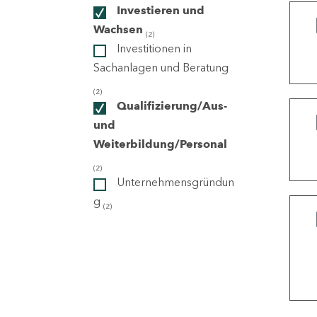
Investieren und
Wachsen
(2)
ndorte
Investitionen in
Sachanlagen und Beratung
(2)
Qualifizierung/Aus-
und
Weiterbildung/Personal
(2)
Unternehmensgründun
g
(2)