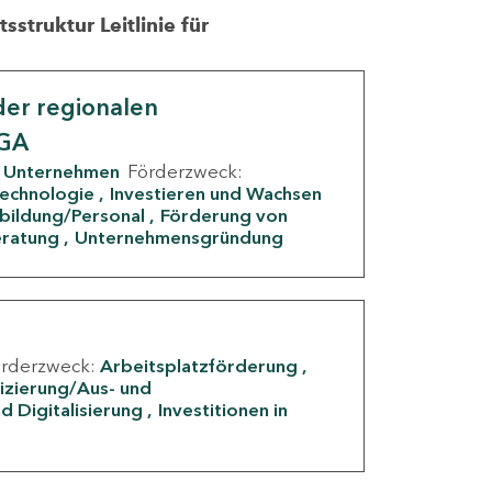
struktur Leitlinie für
er regionalen
IGA
Unternehmen
Förderzweck:
Technologie
Investieren und Wachsen
rbildung/Personal
Förderung von
eratung
Unternehmensgründung
örderzweck:
Arbeitsplatzförderung
fizierung/Aus- und
d Digitalisierung
Investitionen in
g