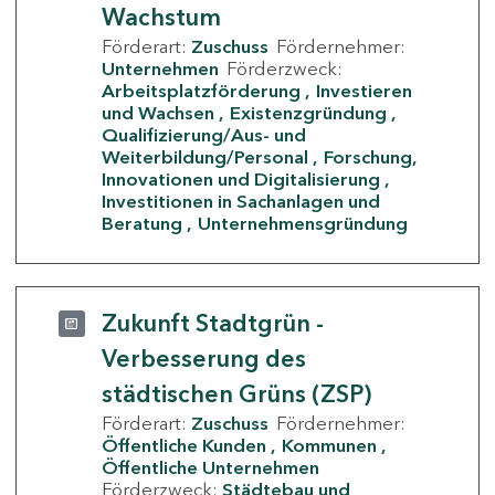
Wachstum
Förderart:
Zuschuss
Fördernehmer:
Unternehmen
Förderzweck:
Arbeitsplatzförderung
Investieren
und Wachsen
Existenzgründung
Qualifizierung/Aus- und
Weiterbildung/Personal
Forschung,
Innovationen und Digitalisierung
Investitionen in Sachanlagen und
Beratung
Unternehmensgründung
Zukunft Stadtgrün -
Verbesserung des
städtischen Grüns (ZSP)
Förderart:
Zuschuss
Fördernehmer:
Öffentliche Kunden
Kommunen
Öffentliche Unternehmen
Förderzweck:
Städtebau und