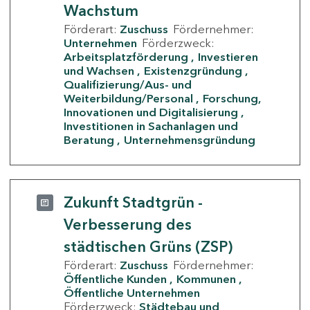
Wachstum
Förderart:
Zuschuss
Fördernehmer:
Unternehmen
Förderzweck:
Arbeitsplatzförderung
Investieren
und Wachsen
Existenzgründung
Qualifizierung/Aus- und
Weiterbildung/Personal
Forschung,
Innovationen und Digitalisierung
Investitionen in Sachanlagen und
Beratung
Unternehmensgründung
Zukunft Stadtgrün -
Verbesserung des
städtischen Grüns (ZSP)
Förderart:
Zuschuss
Fördernehmer:
Öffentliche Kunden
Kommunen
Öffentliche Unternehmen
Förderzweck:
Städtebau und