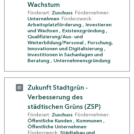
Wachstum
Förderart:
Zuschuss
Fördernehmer:
Unternehmen
Förderzweck:
Arbeitsplatzförderung
Investieren
und Wachsen
Existenzgründung
Qualifizierung/Aus- und
Weiterbildung/Personal
Forschung,
Innovationen und Digitalisierung
Investitionen in Sachanlagen und
Beratung
Unternehmensgründung
Zukunft Stadtgrün -
Verbesserung des
städtischen Grüns (ZSP)
Förderart:
Zuschuss
Fördernehmer:
Öffentliche Kunden
Kommunen
Öffentliche Unternehmen
Förderzweck:
Städtebau und