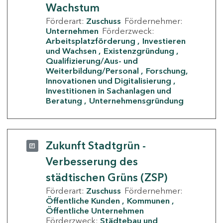
Wachstum
Förderart:
Zuschuss
Fördernehmer:
Unternehmen
Förderzweck:
Arbeitsplatzförderung
Investieren
und Wachsen
Existenzgründung
Qualifizierung/Aus- und
Weiterbildung/Personal
Forschung,
Innovationen und Digitalisierung
Investitionen in Sachanlagen und
Beratung
Unternehmensgründung
Zukunft Stadtgrün -
Verbesserung des
städtischen Grüns (ZSP)
Förderart:
Zuschuss
Fördernehmer:
Öffentliche Kunden
Kommunen
Öffentliche Unternehmen
Förderzweck:
Städtebau und