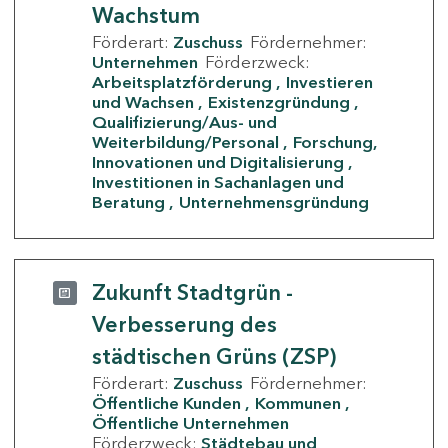
Wachstum
Förderart:
Zuschuss
Fördernehmer:
Unternehmen
Förderzweck:
Arbeitsplatzförderung
Investieren
und Wachsen
Existenzgründung
Qualifizierung/Aus- und
Weiterbildung/Personal
Forschung,
Innovationen und Digitalisierung
Investitionen in Sachanlagen und
Beratung
Unternehmensgründung
Zukunft Stadtgrün -
Verbesserung des
städtischen Grüns (ZSP)
Förderart:
Zuschuss
Fördernehmer:
Öffentliche Kunden
Kommunen
Öffentliche Unternehmen
Förderzweck:
Städtebau und