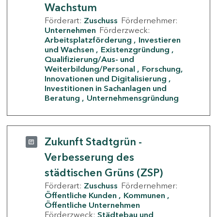
Wachstum
Förderart:
Zuschuss
Fördernehmer:
Unternehmen
Förderzweck:
Arbeitsplatzförderung
Investieren
und Wachsen
Existenzgründung
Qualifizierung/Aus- und
Weiterbildung/Personal
Forschung,
Innovationen und Digitalisierung
Investitionen in Sachanlagen und
Beratung
Unternehmensgründung
Zukunft Stadtgrün -
Verbesserung des
städtischen Grüns (ZSP)
Förderart:
Zuschuss
Fördernehmer:
Öffentliche Kunden
Kommunen
Öffentliche Unternehmen
Förderzweck:
Städtebau und