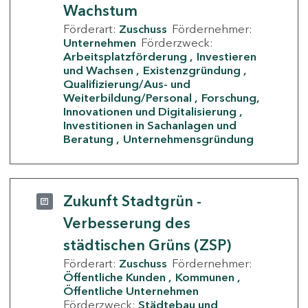
Wachstum
Förderart:
Zuschuss
Fördernehmer:
Unternehmen
Förderzweck:
Arbeitsplatzförderung
Investieren
und Wachsen
Existenzgründung
Qualifizierung/Aus- und
Weiterbildung/Personal
Forschung,
Innovationen und Digitalisierung
Investitionen in Sachanlagen und
Beratung
Unternehmensgründung
Zukunft Stadtgrün -
Verbesserung des
städtischen Grüns (ZSP)
Förderart:
Zuschuss
Fördernehmer:
Öffentliche Kunden
Kommunen
Öffentliche Unternehmen
Förderzweck:
Städtebau und