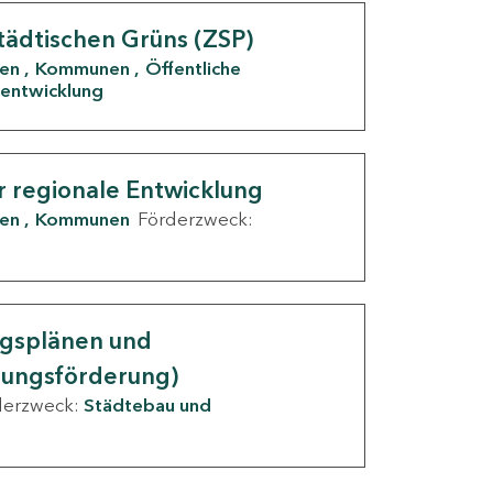
tädtischen Grüns (ZSP)
den
Kommunen
Öffentliche
entwicklung
r regionale Entwicklung
den
Kommunen
Förderzweck:
ngsplänen und
nungsförderung)
derzweck:
Städtebau und