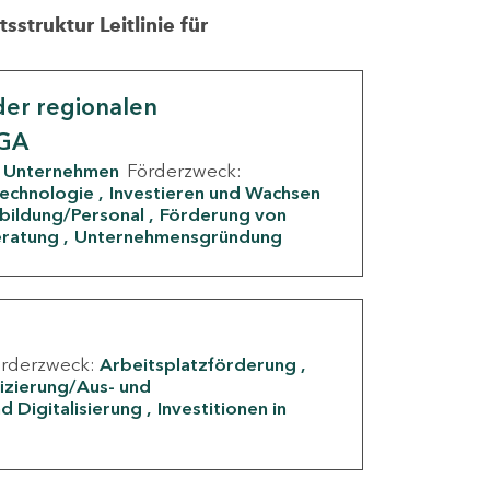
struktur Leitlinie für
er regionalen
IGA
Unternehmen
Förderzweck:
Technologie
Investieren und Wachsen
rbildung/Personal
Förderung von
eratung
Unternehmensgründung
örderzweck:
Arbeitsplatzförderung
fizierung/Aus- und
d Digitalisierung
Investitionen in
g