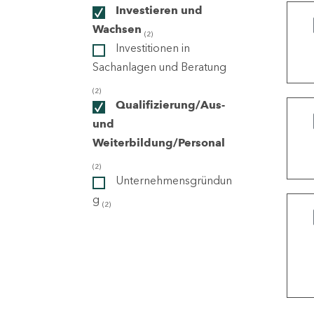
Investieren und
Wachsen
(2)
ndorte
Investitionen in
Sachanlagen und Beratung
(2)
Qualifizierung/Aus-
und
Weiterbildung/Personal
(2)
Unternehmensgründun
g
(2)