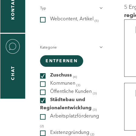
KONTAKT
5 Er
Typ
gen
regi
Webcontent, Artikel
n
(5)
Kategorie
ENTFERNEN
CHAT
icecenter
Zuschuss
(4)
Kommunen
(3)
Öffentliche Kunden
(3)
taktformular
Städtebau und
Regionalentwicklung
(3)
Arbeitsplatzförderung
erportal
(2)
Existenzgründung
(2)