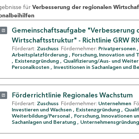
gebnisse für
Verbesserung der regionalen Wirtschafts
onalbeihilfen
Gemeinschaftsaufgabe "Verbesserung d
Wirtschaftsstruktur" - Richtlinie GRW R
Förderart:
Zuschuss
Fördernehmer:
Privatpersonen
Arbeitsplatzförderung
Forschung, Innovation und 
Existenzgründung
Qualifizierung/Aus- und Weite
Personalkosten
Investitionen in Sachanlagen und B
Förderrichtlinie Regionales Wachstum
Förderart:
Zuschuss
Fördernehmer:
Unternehmen
F
Investieren und Wachsen
Existenzgründung
Quali
Weiterbildung/Personal
Forschung, Innovationen un
Sachanlagen und Beratung
Unternehmensgründun