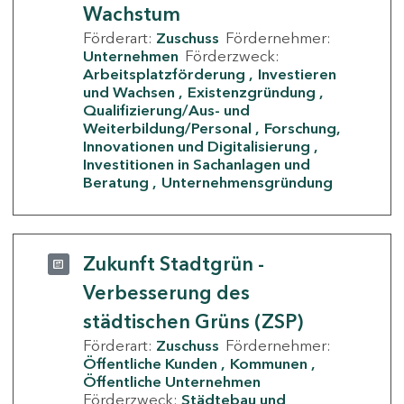
Wachstum
Förderart:
Zuschuss
Fördernehmer:
Unternehmen
Förderzweck:
Arbeitsplatzförderung
Investieren
und Wachsen
Existenzgründung
Qualifizierung/Aus- und
Weiterbildung/Personal
Forschung,
Innovationen und Digitalisierung
Investitionen in Sachanlagen und
Beratung
Unternehmensgründung
Zukunft Stadtgrün -
Verbesserung des
städtischen Grüns (ZSP)
Förderart:
Zuschuss
Fördernehmer:
Öffentliche Kunden
Kommunen
Öffentliche Unternehmen
Förderzweck:
Städtebau und