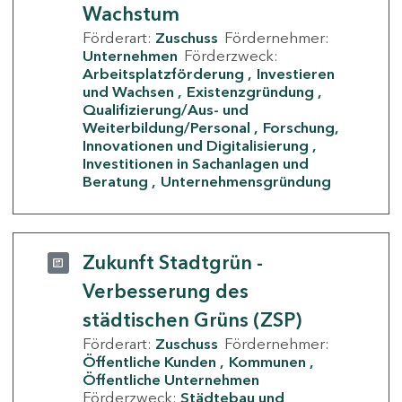
Wachstum
Förderart:
Zuschuss
Fördernehmer:
Unternehmen
Förderzweck:
Arbeitsplatzförderung
Investieren
und Wachsen
Existenzgründung
Qualifizierung/Aus- und
Weiterbildung/Personal
Forschung,
Innovationen und Digitalisierung
Investitionen in Sachanlagen und
Beratung
Unternehmensgründung
Zukunft Stadtgrün -
Verbesserung des
städtischen Grüns (ZSP)
Förderart:
Zuschuss
Fördernehmer:
Öffentliche Kunden
Kommunen
Öffentliche Unternehmen
Förderzweck:
Städtebau und