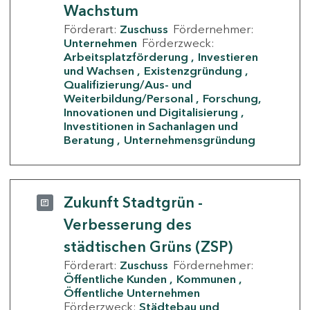
Wachstum
Förderart:
Zuschuss
Fördernehmer:
Unternehmen
Förderzweck:
Arbeitsplatzförderung
Investieren
und Wachsen
Existenzgründung
Qualifizierung/Aus- und
Weiterbildung/Personal
Forschung,
Innovationen und Digitalisierung
Investitionen in Sachanlagen und
Beratung
Unternehmensgründung
Zukunft Stadtgrün -
Verbesserung des
städtischen Grüns (ZSP)
Förderart:
Zuschuss
Fördernehmer:
Öffentliche Kunden
Kommunen
Öffentliche Unternehmen
Förderzweck:
Städtebau und