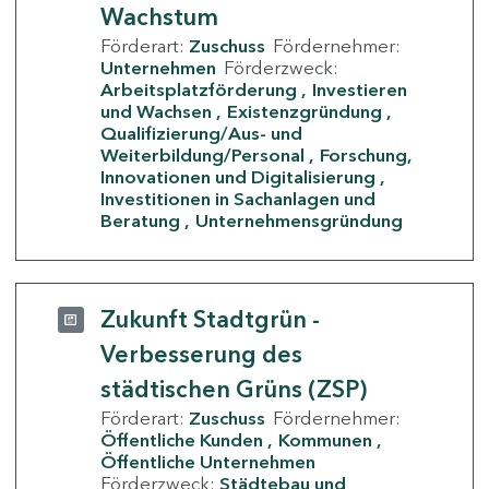
Wachstum
Förderart:
Zuschuss
Fördernehmer:
Unternehmen
Förderzweck:
Arbeitsplatzförderung
Investieren
und Wachsen
Existenzgründung
Qualifizierung/Aus- und
Weiterbildung/Personal
Forschung,
Innovationen und Digitalisierung
Investitionen in Sachanlagen und
Beratung
Unternehmensgründung
Zukunft Stadtgrün -
Verbesserung des
städtischen Grüns (ZSP)
Förderart:
Zuschuss
Fördernehmer:
Öffentliche Kunden
Kommunen
Öffentliche Unternehmen
Förderzweck:
Städtebau und