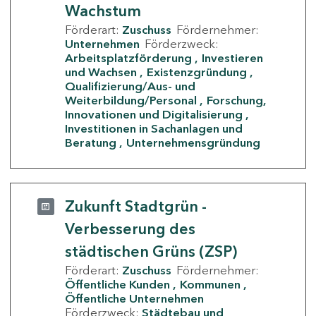
Wachstum
Förderart:
Zuschuss
Fördernehmer:
Unternehmen
Förderzweck:
Arbeitsplatzförderung
Investieren
und Wachsen
Existenzgründung
Qualifizierung/Aus- und
Weiterbildung/Personal
Forschung,
Innovationen und Digitalisierung
Investitionen in Sachanlagen und
Beratung
Unternehmensgründung
Zukunft Stadtgrün -
Verbesserung des
städtischen Grüns (ZSP)
Förderart:
Zuschuss
Fördernehmer:
Öffentliche Kunden
Kommunen
Öffentliche Unternehmen
Förderzweck:
Städtebau und