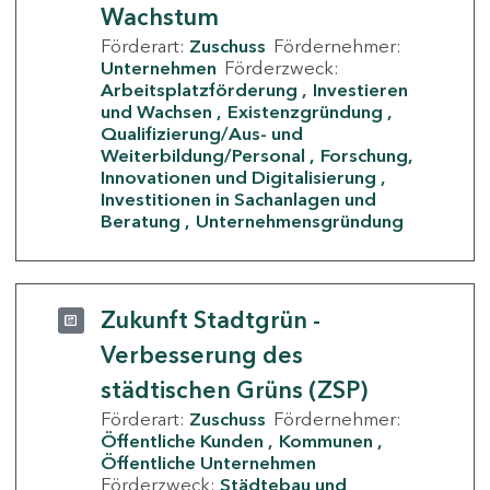
Wachstum
Förderart:
Zuschuss
Fördernehmer:
Unternehmen
Förderzweck:
Arbeitsplatzförderung
Investieren
und Wachsen
Existenzgründung
Qualifizierung/Aus- und
Weiterbildung/Personal
Forschung,
Innovationen und Digitalisierung
Investitionen in Sachanlagen und
Beratung
Unternehmensgründung
Zukunft Stadtgrün -
Verbesserung des
städtischen Grüns (ZSP)
Förderart:
Zuschuss
Fördernehmer:
Öffentliche Kunden
Kommunen
Öffentliche Unternehmen
Förderzweck:
Städtebau und