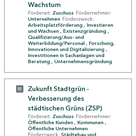
Wachstum
Förderart:
Zuschuss
Fördernehmer:
Unternehmen
Förderzweck:
Arbeitsplatzförderung
Investieren
und Wachsen
Existenzgründung
Qualifizierung/Aus- und
Weiterbildung/Personal
Forschung,
Innovationen und Digitalisierung
Investitionen in Sachanlagen und
Beratung
Unternehmensgründung
Zukunft Stadtgrün -
Verbesserung des
städtischen Grüns (ZSP)
Förderart:
Zuschuss
Fördernehmer:
Öffentliche Kunden
Kommunen
Öffentliche Unternehmen
Förderzweck:
Städtebau und