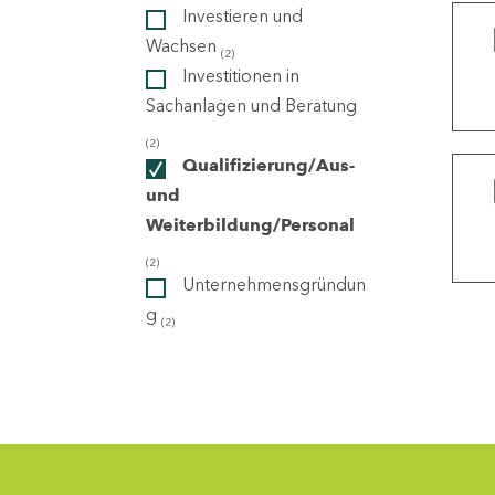
Investieren und
Wachsen
(2)
ndorte
Investitionen in
Sachanlagen und Beratung
(2)
Qualifizierung/Aus-
und
Weiterbildung/Personal
(2)
Unternehmensgründun
g
(2)