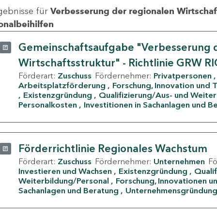
gebnisse für
Verbesserung der regionalen Wirtschafts
onalbeihilfen
Gemeinschaftsaufgabe "Verbesserung d
Wirtschaftsstruktur" - Richtlinie GRW R
Förderart:
Zuschuss
Fördernehmer:
Privatpersonen
Arbeitsplatzförderung
Forschung, Innovation und 
Existenzgründung
Qualifizierung/Aus- und Weite
Personalkosten
Investitionen in Sachanlagen und B
Förderrichtlinie Regionales Wachstum
Förderart:
Zuschuss
Fördernehmer:
Unternehmen
F
Investieren und Wachsen
Existenzgründung
Quali
Weiterbildung/Personal
Forschung, Innovationen un
Sachanlagen und Beratung
Unternehmensgründun