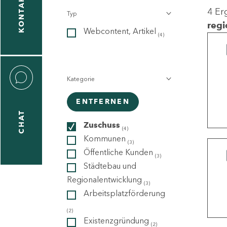
KONTAKT
4 Er
Typ
gen
regi
Webcontent, Artikel
n
(4)
Kategorie
ENTFERNEN
CHAT
icecenter
Zuschuss
(4)
Kommunen
(3)
Öffentliche Kunden
(3)
taktformular
Städtebau und
Regionalentwicklung
(3)
Arbeitsplatzförderung
erportal
(2)
Existenzgründung
(2)