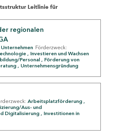
struktur Leitlinie für
er regionalen
IGA
Unternehmen
Förderzweck:
Technologie
Investieren und Wachsen
rbildung/Personal
Förderung von
eratung
Unternehmensgründung
örderzweck:
Arbeitsplatzförderung
fizierung/Aus- und
d Digitalisierung
Investitionen in
g