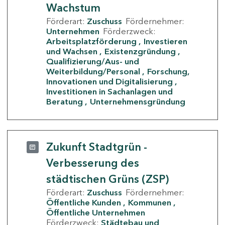
Wachstum
Förderart:
Zuschuss
Fördernehmer:
Unternehmen
Förderzweck:
Arbeitsplatzförderung
Investieren
und Wachsen
Existenzgründung
Qualifizierung/Aus- und
Weiterbildung/Personal
Forschung,
Innovationen und Digitalisierung
Investitionen in Sachanlagen und
Beratung
Unternehmensgründung
Zukunft Stadtgrün -
Verbesserung des
städtischen Grüns (ZSP)
Förderart:
Zuschuss
Fördernehmer:
Öffentliche Kunden
Kommunen
Öffentliche Unternehmen
Förderzweck:
Städtebau und