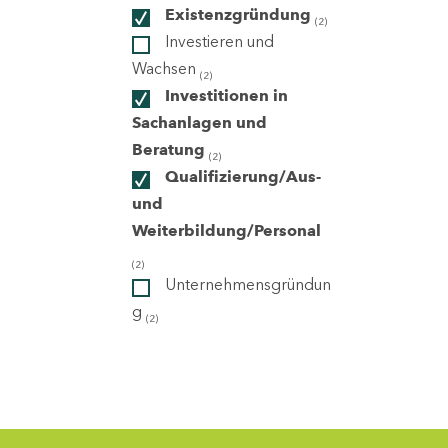
Existenzgründung
(2)
Investieren und
ndorte
Wachsen
(2)
Investitionen in
Sachanlagen und
Beratung
(2)
Qualifizierung/Aus-
und
Weiterbildung/Personal
(2)
Unternehmensgründun
g
(2)