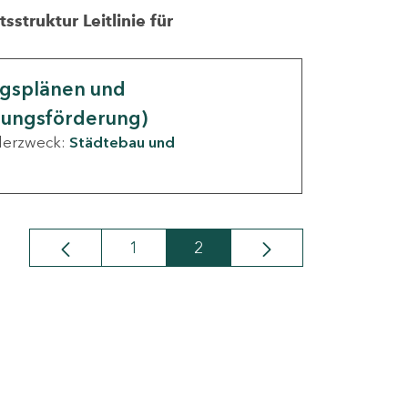
struktur Leitlinie für
ngsplänen und
nungsförderung)
derzweck:
Städtebau und
1
2
Seite
Seite