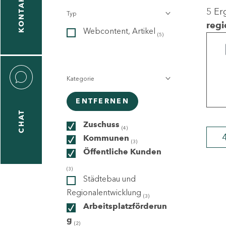
KONTAKT
5 Er
Typ
gen
regi
Webcontent, Artikel
n
(5)
Kategorie
ENTFERNEN
CHAT
icecenter
Zuschuss
(4)
Kommunen
(3)
Öffentliche Kunden
taktformular
(3)
Städtebau und
Regionalentwicklung
(3)
Arbeitsplatzförderun
erportal
g
(2)