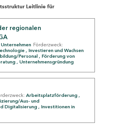
struktur Leitlinie für
er regionalen
IGA
Unternehmen
Förderzweck:
Technologie
Investieren und Wachsen
rbildung/Personal
Förderung von
eratung
Unternehmensgründung
örderzweck:
Arbeitsplatzförderung
fizierung/Aus- und
d Digitalisierung
Investitionen in
g