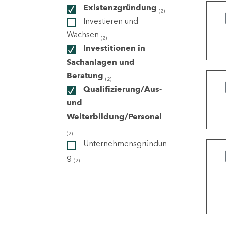
Existenzgründung
(2)
Investieren und
ndorte
Wachsen
(2)
Investitionen in
Sachanlagen und
Beratung
(2)
Qualifizierung/Aus-
und
Weiterbildung/Personal
(2)
Unternehmensgründun
g
(2)