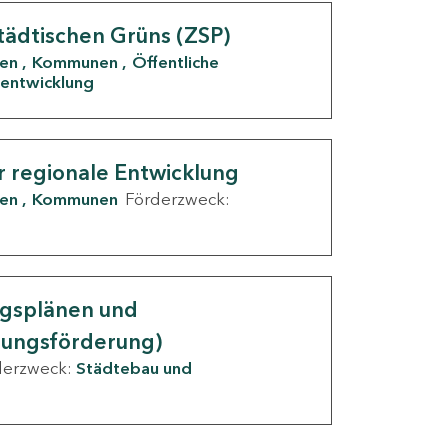
tädtischen Grüns (ZSP)
den
Kommunen
Öffentliche
entwicklung
r regionale Entwicklung
den
Kommunen
Förderzweck:
ngsplänen und
nungsförderung)
derzweck:
Städtebau und