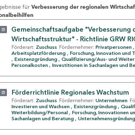
gebnisse für
Verbesserung der regionalen Wirtschafts
onalbeihilfen
Gemeinschaftsaufgabe "Verbesserung d
Wirtschaftsstruktur" - Richtlinie GRW R
Förderart:
Zuschuss
Fördernehmer:
Privatpersonen
Arbeitsplatzförderung
Forschung, Innovation und 
Existenzgründung
Qualifizierung/Aus- und Weite
Personalkosten
Investitionen in Sachanlagen und B
Förderrichtlinie Regionales Wachstum
Förderart:
Zuschuss
Fördernehmer:
Unternehmen
F
Investieren und Wachsen
Existenzgründung
Quali
Weiterbildung/Personal
Forschung, Innovationen un
Sachanlagen und Beratung
Unternehmensgründun