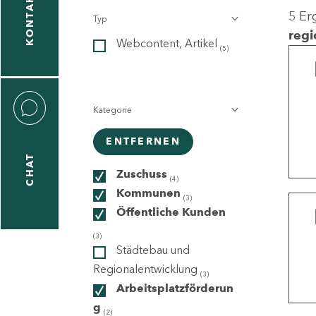
KONTAKT
5 Er
Typ
gen
regi
Webcontent, Artikel
n
(5)
Kategorie
ENTFERNEN
CHAT
icecenter
Zuschuss
(4)
Kommunen
(3)
Öffentliche Kunden
taktformular
(3)
Städtebau und
Regionalentwicklung
(3)
Arbeitsplatzförderun
erportal
g
(2)