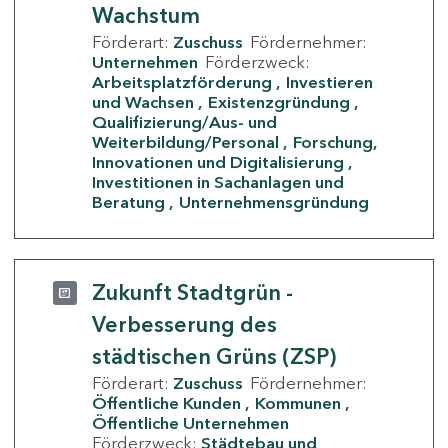
Wachstum
Förderart:
Zuschuss
Fördernehmer:
Unternehmen
Förderzweck:
Arbeitsplatzförderung
Investieren
und Wachsen
Existenzgründung
Qualifizierung/Aus- und
Weiterbildung/Personal
Forschung,
Innovationen und Digitalisierung
Investitionen in Sachanlagen und
Beratung
Unternehmensgründung
Zukunft Stadtgrün -
Verbesserung des
städtischen Grüns (ZSP)
Förderart:
Zuschuss
Fördernehmer:
Öffentliche Kunden
Kommunen
Öffentliche Unternehmen
Förderzweck:
Städtebau und